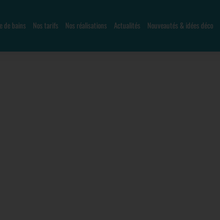
le de bains
Nos tarifs
Nos réalisations
Actualités
Nouveautés & idées déco