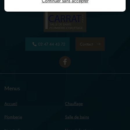
Continuer sans accepter
02 47 44 43 72
Contact
Menus
Accueil
Chauffage
Plomberie
Salle de bains